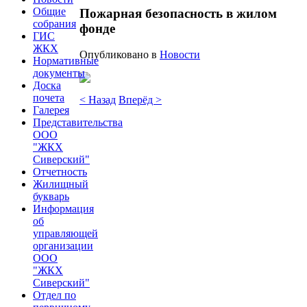
Общие
Пожарная безопасность в жилом
собрания
фонде
ГИС
ЖКХ
Опубликовано в
Новости
Нормативные
документы
Доска
почета
< Назад
Вперёд >
Галерея
Представительства
ООО
"ЖКХ
Сиверский"
Отчетность
Жилищный
букварь
Информация
об
управляющей
организации
ООО
"ЖКХ
Сиверский"
Отдел по