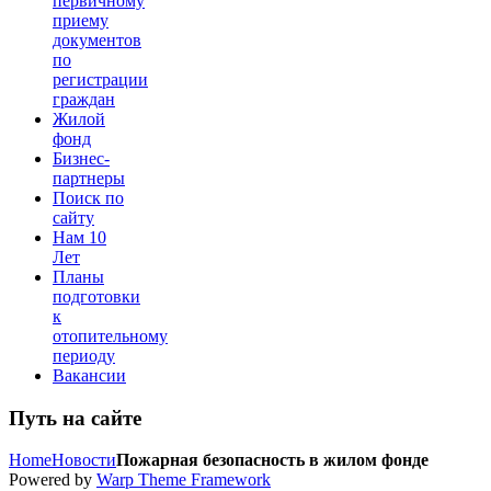
первичному
приему
документов
по
регистрации
граждан
Жилой
фонд
Бизнес-
партнеры
Поиск по
сайту
Нам 10
Лет
Планы
подготовки
к
отопительному
периоду
Вакансии
Путь на сайте
Home
Новости
Пожарная безопасность в жилом фонде
Powered by
Warp Theme Framework