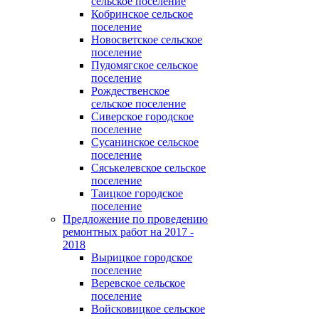
сельское поселение
Кобринское сельское
поселение
Новосветское сельское
поселение
Пудомягское сельское
поселение
Рождественское
сельское поселение
Сиверское городское
поселение
Сусанинское сельское
поселение
Сяськелевское сельское
поселение
Таицкое городское
поселение
Предложение по проведению
ремонтных работ на 2017 -
2018
Вырицкое городское
поселение
Веревское сельское
поселение
Войсковицкое сельское