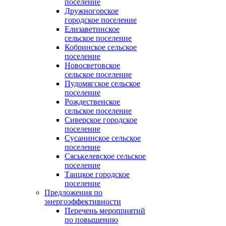
поселение
Дружногорское
городское поселение
Елизаветинское
сельское поселение
Кобринское сельское
поселение
Новосветовское
сельское поселение
Пудомягское сельское
поселение
Рождественское
сельское поселение
Сиверское городское
поселение
Сусанинское сельское
поселение
Сяськелевское сельское
поселение
Таицкое городское
поселение
Предложения по
энергоэффективности
Перечень мероприятий
по повышению