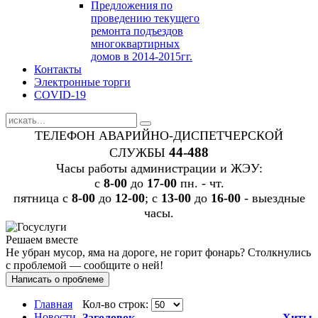
Предложения по
проведению текущего
ремонта подъездов
многоквартирных
домов в 2014-2015гг.
Контакты
Электронные торги
COVID-19
ТЕЛЕФОН АВАРИЙНО-ДИСПЕТЧЕРСКОЙ
44-488
СЛУЖБЫ
Часы работы администрации и ЖЭУ:
c
8-00
до
17-00
пн. - чт.
пятница с
8-00
до
12-00
; с
13-00
до
16-00
- выездные
часы.
Решаем вместе
Не убран мусор, яма на дороге, не горит фонарь?
Столкнулись
с проблемой — сообщите о ней!
Написать о проблеме
Главная
Кол-во строк:
Новости
Заголовок
Хиты