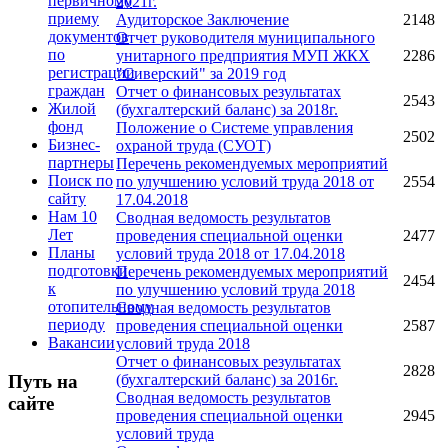
первичному
2021г.
приему
Аудиторское Заключение
2148
документов
Отчет руководителя муниципального
по
унитарного предприятия МУП ЖКХ
2286
регистрации
"Сиверский" за 2019 год
граждан
Отчет о финансовых результатах
2543
Жилой
(бухгалтерский баланс) за 2018г.
фонд
Положение о Системе управления
2502
Бизнес-
охраной труда (СУОТ)
партнеры
Перечень рекомендуемых мероприятий
Поиск по
по улучшению условий труда 2018 от
2554
сайту
17.04.2018
Нам 10
Сводная ведомость результатов
Лет
проведения специальной оценки
2477
Планы
условий труда 2018 от 17.04.2018
подготовки
Перечень рекомендуемых мероприятий
2454
к
по улучшению условий труда 2018
отопительному
Сводная ведомость результатов
периоду
проведения специальной оценки
2587
Вакансии
условий труда 2018
Отчет о финансовых результатах
2828
Путь на
(бухгалтерский баланс) за 2016г.
Сводная ведомость результатов
сайте
проведения специальной оценки
2945
условий труда