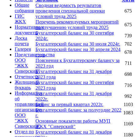
Общие
Сводная ведомость результатов
собрания
проведения специальной оценки
675
ГИС
условий труда 2025
ЖКХ
Перечень рекомендуемых мероприятий
675
Нормативные
по улучшению условий труда 2025
документы
Бухгалтерский баланс на 30 сентября
739
Доска
2024г.
почета
Бухгалтерский баланс на 30 июля 2024г.
702
Галерея
Бухгалтерский баланс на 30 апреля 2024
678
Представительства
года
ООО
Пояснения к Бухгалтерскому балансу за
711
"ЖКХ
2023 год
Сиверский"
Бухгалтерский баланс на 31 декабря
698
Отчетность
2023 года
Жилищный
Бухгалтерский баланс на 30 сентября
716
букварь
2023 года
Информация
Бухгалтерский баланс на 31 декабря
992
об
2022г.
управляющей
Баланс за первый квартал 2022г.
1103
организации
Бухгалтерский баланс за полугодие 2022
1083
ООО
г.
"ЖКХ
Основные показатели работы МУП
1169
Сиверский"
ЖКХ "Сиверский"
Отдел по
Бухгалтерский баланс на 31 декабря
1180