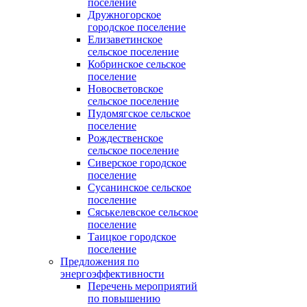
поселение
Дружногорское
городское поселение
Елизаветинское
сельское поселение
Кобринское сельское
поселение
Новосветовское
сельское поселение
Пудомягское сельское
поселение
Рождественское
сельское поселение
Сиверское городское
поселение
Сусанинское сельское
поселение
Сяськелевское сельское
поселение
Таицкое городское
поселение
Предложения по
энергоэффективности
Перечень мероприятий
по повышению