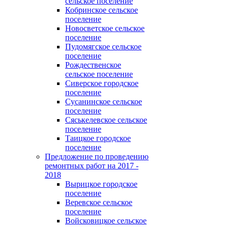
сельское поселение
Кобринское сельское
поселение
Новосветское сельское
поселение
Пудомягское сельское
поселение
Рождественское
сельское поселение
Сиверское городское
поселение
Сусанинское сельское
поселение
Сяськелевское сельское
поселение
Таицкое городское
поселение
Предложение по проведению
ремонтных работ на 2017 -
2018
Вырицкое городское
поселение
Веревское сельское
поселение
Войсковицкое сельское