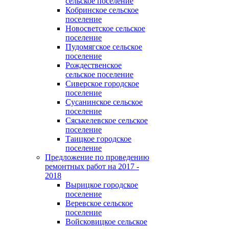
сельское поселение
Кобринское сельское
поселение
Новосветское сельское
поселение
Пудомягское сельское
поселение
Рождественское
сельское поселение
Сиверское городское
поселение
Сусанинское сельское
поселение
Сяськелевское сельское
поселение
Таицкое городское
поселение
Предложение по проведению
ремонтных работ на 2017 -
2018
Вырицкое городское
поселение
Веревское сельское
поселение
Войсковицкое сельское