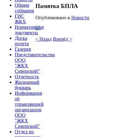
Общие
Памятка БПЛА
собрания
ГИС
Опубликовано в
Новости
ЖКХ
Нормативные
документы
Доска
< Назад
Вперёд >
почета
Галерея
Представительства
ООО
"ЖКХ
Сиверский"
Отчетность
Жилищный
букварь
Информация
об
управляющей
организации
ООО
"ЖКХ
Сиверский"
Отдел по