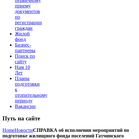
первичному
приему
документов
по
регистрации
граждан
Жилой
фонд
Бизнес-
партнеры
Поиск по
сайту
Нам 10
Лет
Планы
подготовки
к
отопительному
периоду
Вакансии
Путь на сайте
Home
Новости
СПРАВКА об исполнении мероприятий по
подготовке жилищного фонда поселений Гатчинского