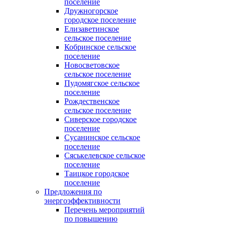
поселение
Дружногорское
городское поселение
Елизаветинское
сельское поселение
Кобринское сельское
поселение
Новосветовское
сельское поселение
Пудомягское сельское
поселение
Рождественское
сельское поселение
Сиверское городское
поселение
Сусанинское сельское
поселение
Сяськелевское сельское
поселение
Таицкое городское
поселение
Предложения по
энергоэффективности
Перечень мероприятий
по повышению