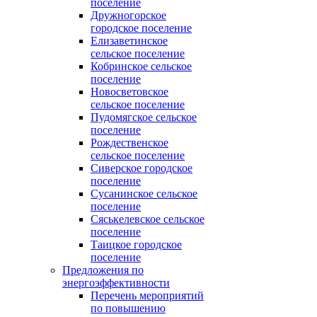
поселение
Дружногорское
городское поселение
Елизаветинское
сельское поселение
Кобринское сельское
поселение
Новосветовское
сельское поселение
Пудомягское сельское
поселение
Рождественское
сельское поселение
Сиверское городское
поселение
Сусанинское сельское
поселение
Сяськелевское сельское
поселение
Таицкое городское
поселение
Предложения по
энергоэффективности
Перечень мероприятий
по повышению