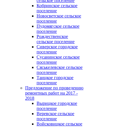
сельское поселение
Кобринское сельское
поселение
Новосветское сельское
поселение
Пудомягское сельское
поселение
Рождественское
сельское поселение
Сиверское городское
поселение
Сусанинское сельское
поселение
Сяськелевское сельское
поселение
Таицкое городское
поселение
Предложение по проведению
ремонтных работ на 2017 -
2018
Вырицкое городское
поселение
Веревское сельское
поселение
Войсковицкое сельское