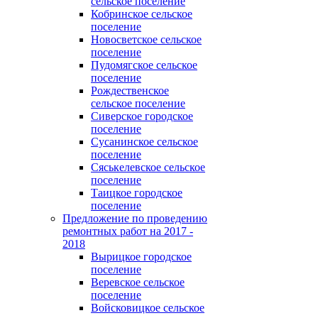
сельское поселение
Кобринское сельское
поселение
Новосветское сельское
поселение
Пудомягское сельское
поселение
Рождественское
сельское поселение
Сиверское городское
поселение
Сусанинское сельское
поселение
Сяськелевское сельское
поселение
Таицкое городское
поселение
Предложение по проведению
ремонтных работ на 2017 -
2018
Вырицкое городское
поселение
Веревское сельское
поселение
Войсковицкое сельское