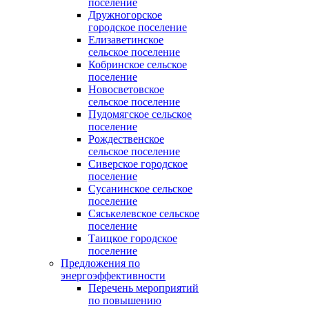
поселение
Дружногорское
городское поселение
Елизаветинское
сельское поселение
Кобринское сельское
поселение
Новосветовское
сельское поселение
Пудомягское сельское
поселение
Рождественское
сельское поселение
Сиверское городское
поселение
Сусанинское сельское
поселение
Сяськелевское сельское
поселение
Таицкое городское
поселение
Предложения по
энергоэффективности
Перечень мероприятий
по повышению