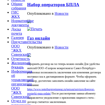
Общие
Набор операторов БПЛА
собрания
ГИС
Опубликовано в
Новости
ЖКХ
Нормативные
документы
Доска
почета
Галерея
Газ онлайн
Представительства
ООО
Опубликовано в
Новости
"ЖКХ
Сиверский"
Отчетность
Жилищный
Оформить договор на газ теперь можно онлайн Для удобства
букварь
жителей ООО «Газпром межрегионгаз Санкт-Петербург»
Информация
реализовал возможность заключения или изменения договора
об
поставки газа в дистанционном формате. Чтобы оформить
управляющей
договор, достаточно заполнить онлайн-заявление на сайте
организации
компании:
ООО
https://www.peterburgregiongaz.ru/person/services/dogovor-
"ЖКХ
postavki-gaza-onlain/
После рассмотрения заявки абоненту
Сиверский"
направляется уведомление о присвоении лицевого счета -
Отдел по
договор считается заключенным.