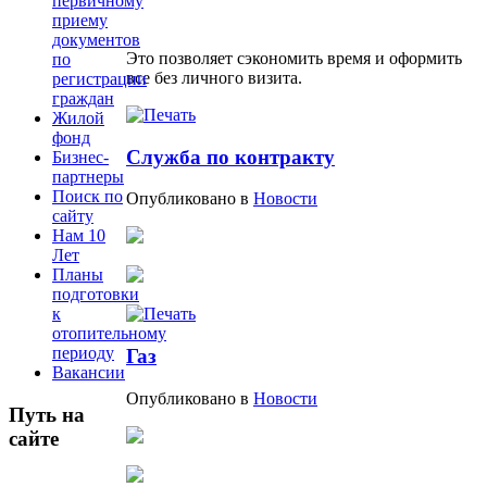
первичному
приему
документов
Это позволяет сэкономить время и оформить
по
все без личного визита.
регистрации
граждан
Жилой
фонд
Служба по контракту
Бизнес-
партнеры
Поиск по
Опубликовано в
Новости
сайту
Нам 10
Лет
Планы
подготовки
к
отопительному
периоду
Газ
Вакансии
Опубликовано в
Новости
Путь на
сайте