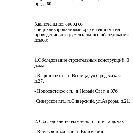
пр., д.60.
Заключены договора со
специализированными организациями на
проведение инструментального обследования
домов:
1.Обследование строительных конструкций: 3
дома
- Вырицкое г.п., п.Вырица, ул.Оредежская,
д.27,
- Новосветское с.п., п.Новый Свет, д.37б,
-Сиверское г.п., п.Сиверский, ул.Авроры, д.21.
2. Обследование балконов: 51шт в 12 домах
- Войсковицкое с.п., п.Войсковицы,