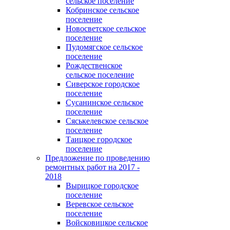
сельское поселение
Кобринское сельское
поселение
Новосветское сельское
поселение
Пудомягское сельское
поселение
Рождественское
сельское поселение
Сиверское городское
поселение
Сусанинское сельское
поселение
Сяськелевское сельское
поселение
Таицкое городское
поселение
Предложение по проведению
ремонтных работ на 2017 -
2018
Вырицкое городское
поселение
Веревское сельское
поселение
Войсковицкое сельское