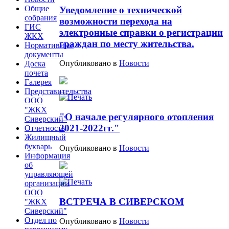
Общие
Уведомление о технической
собрания
возможности перехода на
ГИС
электронные справки о регистрации
ЖКХ
граждан по месту жительства.
Нормативные
документы
Опубликовано в
Новости
Доска
почета
Галерея
Представительства
ООО
"ЖКХ
"О начале регулярного отопления
Сиверский"
2021-2022гг."
Отчетность
Жилищный
букварь
Опубликовано в
Новости
Информация
об
управляющей
организации
ООО
ВСТРЕЧА В СИВЕРСКОМ
"ЖКХ
Сиверский"
Отдел по
Опубликовано в
Новости