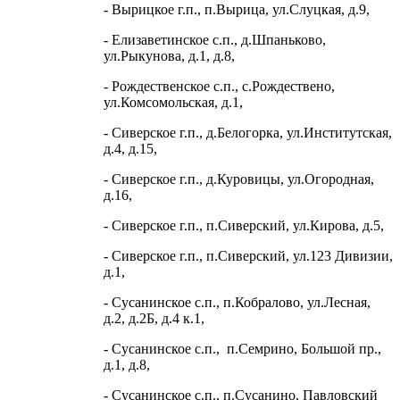
- Вырицкое г.п., п.Вырица, ул.Слуцкая, д.9,
- Елизаветинское с.п., д.Шпаньково,
ул.Рыкунова, д.1, д.8,
- Рождественское с.п., с.Рождествено,
ул.Комсомольская, д.1,
- Сиверское г.п., д.Белогорка, ул.Институтская,
д.4, д.15,
- Сиверское г.п., д.Куровицы, ул.Огородная,
д.16,
- Сиверское г.п., п.Сиверский, ул.Кирова, д.5,
- Сиверское г.п., п.Сиверский, ул.123 Дивизии,
д.1,
- Сусанинское с.п., п.Кобралово, ул.Лесная,
д.2, д.2Б, д.4 к.1,
- Сусанинское с.п., п.Семрино, Большой пр.,
д.1, д.8,
- Сусанинское с.п., п.Сусанино, Павловский