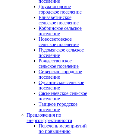
поселение
Дружногорское
городское поселение
Елизаветинское
сельское поселение
Кобринское сельское
поселение
Новосветовское
сельское поселение
Пудомягское сельское
поселение
Рождественское
сельское поселение
Сиверское городское
поселение
Сусанинское сельское
поселение
Сяськелевское сельское
поселение
Таицкое городское
поселение
Предложения по
энергоэффективности
Перечень мероприятий
по повышению