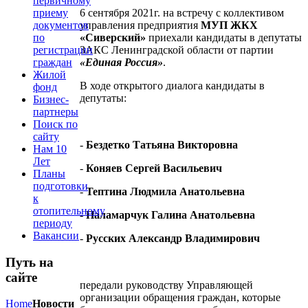
первичному
приему
6 сентября 2021г. на встречу с коллективом
документов
управления предприятия
МУП ЖКХ
по
«Сиверский»
приехали кандидаты в депутаты
регистрации
ЗАКС Ленинградской области от партии
граждан
«Единая Россия»
.
Жилой
В ходе открытого диалога кандидаты в
фонд
депутаты:
Бизнес-
партнеры
Поиск по
сайту
-
Бездетко Татьяна Викторовна
Нам 10
Лет
-
Коняев Сергей Васильевич
Планы
подготовки
-
Тептина Людмила Анатольевна
к
отопительному
-
Паламарчук Галина Анатольевна
периоду
Вакансии
-
Русских Александр Владимирович
Путь на
сайте
передали руководству Управляющей
организации обращения граждан, которые
Home
Новости