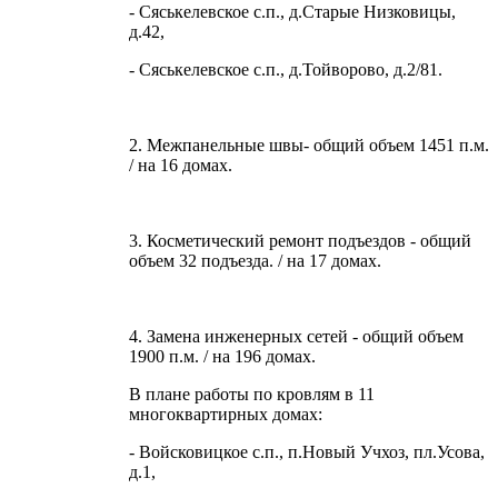
- Сяськелевское с.п., д.Старые Низковицы,
д.42,
- Сяськелевское с.п., д.Тойворово, д.2/81.
2. Межпанельные швы- общий объем 1451 п.м.
/ на 16 домах.
3. Косметический ремонт подъездов - общий
объем 32 подъезда. / на 17 домах.
4. Замена инженерных сетей - общий объем
1900 п.м. / на 196 домах.
В плане работы по кровлям в 11
многоквартирных домах:
- Войсковицкое с.п., п.Новый Учхоз, пл.Усова,
д.1,