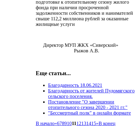
подготовке к отопительному сезону жилого
фонда при наличии просроченной
задолженности собственников и нанимателей
свыше 112,2 миллиона рублей за оказанные
жилищные услуги
Директор МУП ЖКХ «Сиверский»
Рыжов А.В.
Еще статьи...
Благодарность 18.06.2021
Благодарность от жителей Пудомягского
сельского поселения.
Постановление "О завершении
отопительного сезона 2020 - 2021 гг."
"Бессмертный полк" в онлайн формате
В начало
«
6
7
8
9
10
11
12
13
14
15
»
В конец