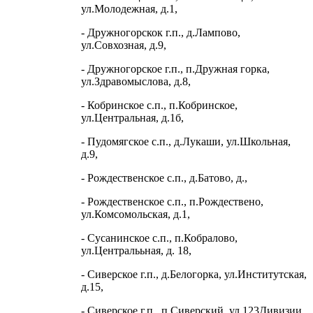
ул.Молодежная, д.1,
- Дружногорскок г.п., д.Лампово,
ул.Совхозная, д.9,
- Дружногорское г.п., п.Дружная горка,
ул.Здравомыслова, д.8,
- Кобринское с.п., п.Кобринское,
ул.Центральная, д.1б,
- Пудомягское с.п., д.Лукаши, ул.Школьная,
д.9,
- Рождественское с.п., д.Батово, д.,
- Рождественское с.п., п.Рождествено,
ул.Комсомольская, д.1,
- Сусанинское с.п., п.Кобралово,
ул.Централььная, д. 18,
- Сиверское г.п., д.Белогорка, ул.Институтская,
д.15,
- Сиверское г.п., п.Сиверский, ул.123Дивизии,